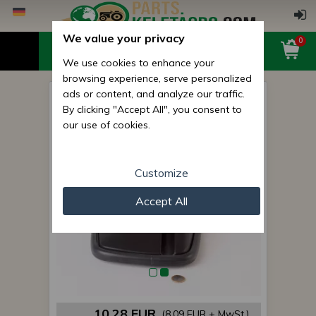
We value your privacy
0
We use cookies to enhance your
browsing experience, serve personalized
ads or content, and analyze our traffic.
Spiegel 35,5x17 cm (MTS
By clicking "Accept All", you consent to
große Kabine)
our use of cookies.
Customize
Accept All
10,28 EUR
(8,09 EUR + MwSt.)