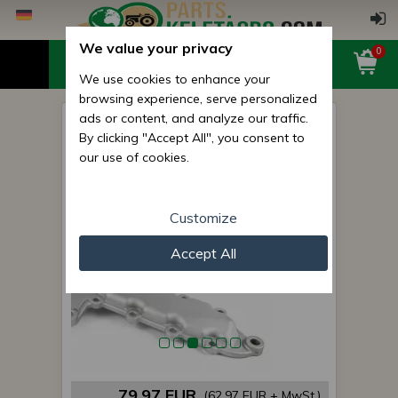
We value your privacy
0
We use cookies to enhance your
browsing experience, serve personalized
ads or content, and analyze our traffic.
Wasserpumpe für Motoren
By clicking "Accept All", you consent to
V2403 v1.
our use of cookies.
Customize
Accept All
79,97 EUR
(62,97 EUR + MwSt.)