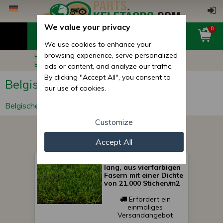
We value your privacy
0
We use cookies to enhance your
browsing experience, serve personalized
Hauptseite
Andere Produkte
Belgischer Rasen
ads or content, and analyze our traffic.
By clicking "Accept All", you consent to
Belgischer Rasen
our use of cookies.
Belgischer Rasen.
Customize
Accept All
Kunstrasen mit 4 cm
lang, aus vierfarbigen
Fasern mit einer Dichte
von 21.000 Stichen/m2
Erfordert ein
einmaliges
Versandangebot