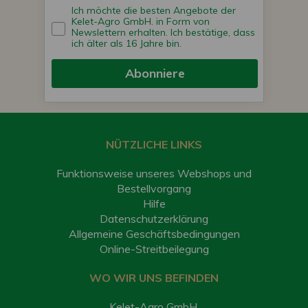
Ich möchte die besten Angebote der
Kelet-Agro GmbH. in Form von
Newslettern erhalten. Ich bestätige, dass
ich älter als 16 Jahre bin.
Abonniere
NÜTZLICHE LINKS
Funktionsweise unseres Webshops und
Bestellvorgang
Hilfe
Datenschutzerklärung
Allgemeine Geschäftsbedingungen
Online-Streitbeilegung
WO WIR UNS BEFINDEN
Kelet-Agro GmbH.