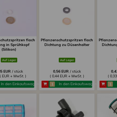
chutzspritzen flach
Pflanzenschutzspritzen flach
Pflanzens
ung in Sprühkopf
Dichtung zu Düsenhalter
Dichtun
(Silikon)
Auf Lager
Auf Lager
65 EUR
/ stück
0,56 EUR
/ stück
0,4
51 EUR + MwSt. )
( 0,44 EUR + MwSt. )
( 0,3
In den Einkaufswagen
In den Einkaufswagen