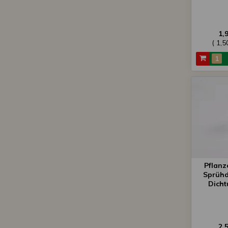
1,
( 1,
Pflanz
Sprühd
Dicht
2,