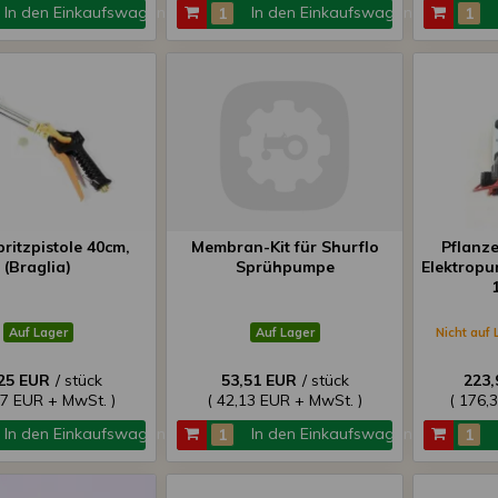
In den Einkaufswagen
In den Einkaufswagen
ritzpistole 40cm,
Membran-Kit für Shurflo
Pflanz
(Braglia)
Sprühpumpe
Elektrop
1
Auf Lager
Auf Lager
Nicht auf 
25 EUR
/ stück
53,51 EUR
/ stück
223,
97 EUR + MwSt. )
( 42,13 EUR + MwSt. )
( 176,
In den Einkaufswagen
In den Einkaufswagen