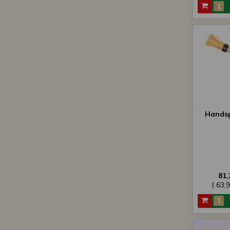
Handsp
81,
( 63,