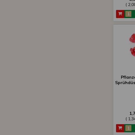
( 2,
Pflanz
Sprühdüs
1,
( 1,