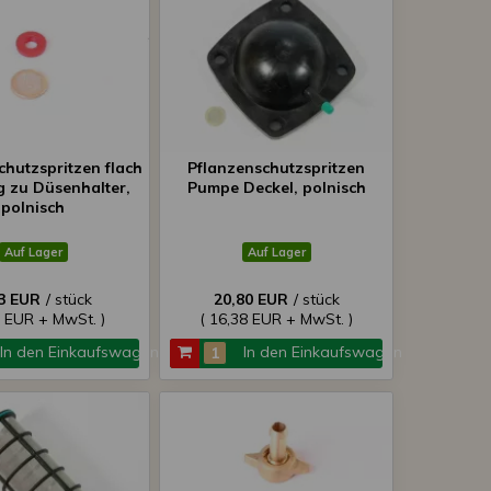
chutzspritzen flach
Pflanzenschutzspritzen
g zu Düsenhalter,
Pumpe Deckel, polnisch
polnisch
Auf Lager
Auf Lager
3 EUR
/ stück
20,80 EUR
/ stück
3 EUR + MwSt. )
( 16,38 EUR + MwSt. )
In den Einkaufswagen
In den Einkaufswagen