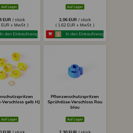
Auf Lager
Auf Lager
8 EUR
/ stück
2,06 EUR
/ stück
5 EUR + MwSt. )
( 1,62 EUR + MwSt. )
In den Einkaufswagen
In den Einkaufswagen
enschutzspritzen
Pflanzenschutzspritzen
-Verschloss gelb HJ
Sprühdüse-Verschloss Rau
blau
Auf Lager
Auf Lager
0 EUR
/ stück
2,30 EUR
/ stück