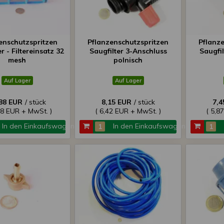
enschutzspritzen
Pflanzenschutzspritzen
Pflanz
r - Filtereinsatz 32
Saugfilter 3-Anschluss
Saugfil
mesh
polnisch
Auf Lager
Auf Lager
88 EUR
/ stück
8,15 EUR
/ stück
7,4
08 EUR + MwSt. )
( 6,42 EUR + MwSt. )
( 5,8
In den Einkaufswagen
In den Einkaufswagen