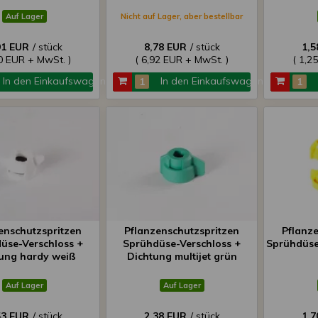
Auf Lager
Nicht auf Lager, aber bestellbar
91 EUR
/ stück
8,78 EUR
/ stück
1,5
50 EUR + MwSt. )
( 6,92 EUR + MwSt. )
( 1,2
In den Einkaufswagen
In den Einkaufswagen
enschutzspritzen
Pflanzenschutzspritzen
Pflanz
üse-Verschloss +
Sprühdüse-Verschloss +
Sprühdüse
ung hardy weiß
Dichtung multijet grün
Auf Lager
Auf Lager
53 EUR
/ stück
2,38 EUR
/ stück
1,7