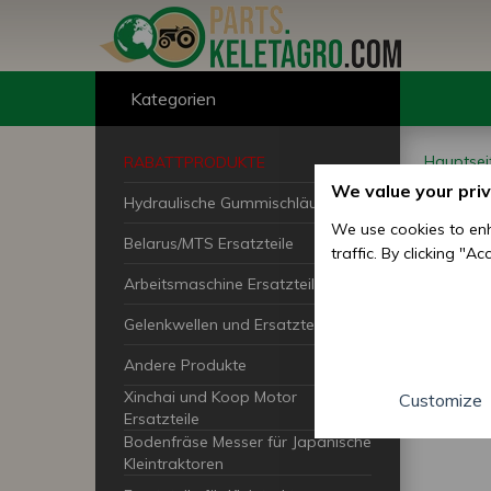
Kategorien
Hauptsei
RABATTPRODUKTE
We value your pri
Hydraulische Gummischläuche
Pfl
We use cookies to enh
Belarus/MTS Ersatzteile
traffic. By clicking "A
Ers
Arbeitsmaschine Ersatzteile
Gelenkwellen und Ersatzteile
Andere Produkte
Xinchai und Koop Motor
Customize
Ersatzteile
Bodenfräse Messer für Japanische
Kleintraktoren