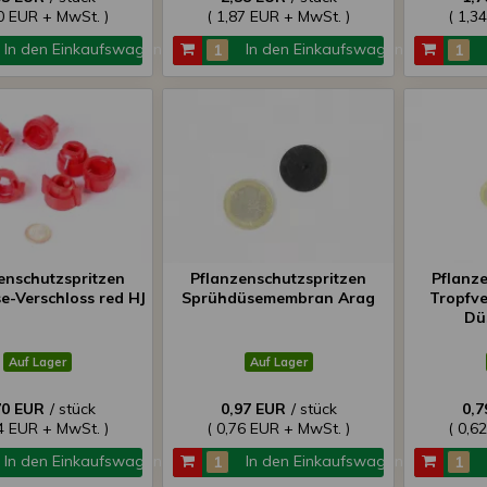
00 EUR + MwSt. )
( 1,87 EUR + MwSt. )
( 1,3
In den Einkaufswagen
In den Einkaufswagen
enschutzspritzen
Pflanzenschutzspritzen
Pflanz
e-Verschloss red HJ
Sprühdüsemembran Arag
Tropfve
Dü
Auf Lager
Auf Lager
70 EUR
/ stück
0,97 EUR
/ stück
0,7
34 EUR + MwSt. )
( 0,76 EUR + MwSt. )
( 0,6
In den Einkaufswagen
In den Einkaufswagen