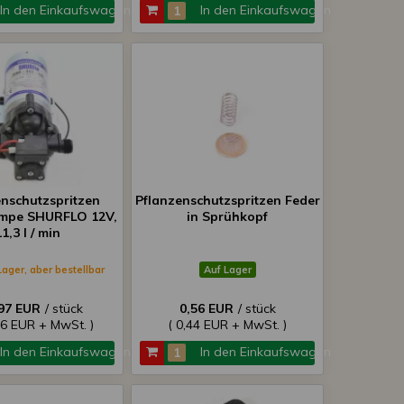
In den Einkaufswagen
In den Einkaufswagen
enschutzspritzen
Pflanzenschutzspritzen Feder
umpe SHURFLO 12V,
in Sprühkopf
1,3 l / min
Lager, aber bestellbar
Auf Lager
97 EUR
/ stück
0,56 EUR
/ stück
36 EUR + MwSt. )
( 0,44 EUR + MwSt. )
In den Einkaufswagen
In den Einkaufswagen