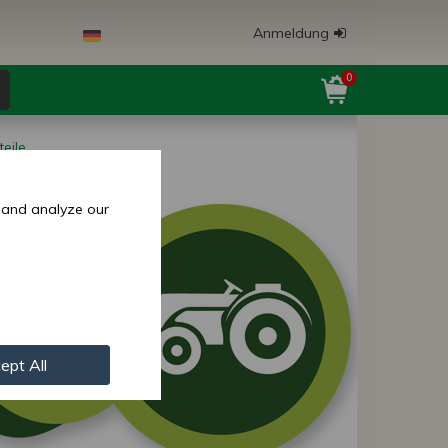
Anmeldung
0
eile
 and analyze our
ept All