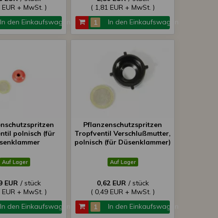
4 EUR + MwSt. )
( 1,81 EUR + MwSt. )
In den Einkaufswagen
In den Einkaufswagen
enschutzspritzen
Pflanzenschutzspritzen
ntil polnisch (für
Tropfventil Verschlußmutter,
senklammer
polnisch (für Düsenklammer)
Auf Lager
Auf Lager
9 EUR
/ stück
0,62 EUR
/ stück
2 EUR + MwSt. )
( 0,49 EUR + MwSt. )
In den Einkaufswagen
In den Einkaufswagen