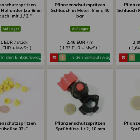
enschutzspritzen
Pflanzenschutzspritzen
Pflanz
 Hollander (zu 8mm
Schlauch in Meter, 8mm, 40
Schlauch K
uch, mit 1 / 2 "
bar
Hollander)
Auf Lager
Auf Lager
81 EUR
/ stück
2,46 EUR
/ m
2,0
21 EUR + MwSt. )
( 1,93 EUR + MwSt. )
( 1,6
In den Einkaufswagen
In den Einkaufswagen
enschutzspritzen
Pflanzenschutzspritzen
Pflanz
rühdüse 02-F
Sprühdüse 1 / 2, 10 mm
Sprü