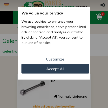
We value your privacy
0
We use cookies to enhance your
browsing experience, serve personalized
Hauptseite
Gelenkwellen und Ersatzteile
Gelenkwellen
ads or content, and analyze our traffic.
By clicking "Accept All", you consent to
Gelenkwellen
our use of cookies.
Gelenkwellen
Customize
Accept All
Belarus/MTS Zapfwelle
'82
Normale Lieferung
Nicht auf Lager, aber bestellbar