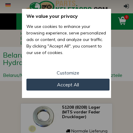
We value your privacy
0
We use cookies to enhance your
browsing experience, serve personalized
Hauptseite
Belarus/MTS Ersatzteile
Belarus/MTS Lenkgetriebe und Hydraulikhilfe
ads or content, and analyze our traffic.
Ersatzteile
By clicking "Accept All", you consent to
our use of cookies.
Belarus/MTS Lenkgetriebe und
Hydraulikhilfe Ersatzteile
Customize
Belarus/MTS Lenkgetriebe und Hydraulikhilfe Ersatzteile
Accept All
51208 (8208) Lager
(MTS vorder Feder
Drucklager)
Normale Lieferung