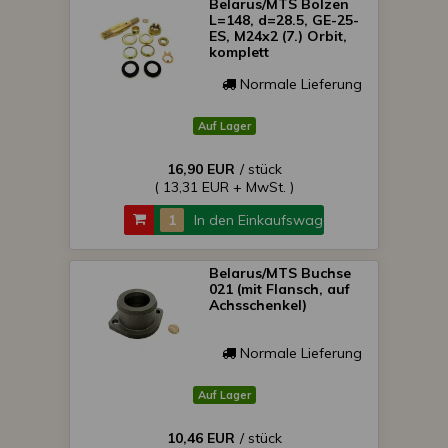
Belarus/MTS Bolzen
L=148, d=28.5, GE-25-
ES, M24x2 (7.) Orbit,
komplett
Normale Lieferung
Auf Lager
16,90 EUR
/ stück
( 13,31 EUR + MwSt. )
In den Einkaufswagen
Belarus/MTS Buchse
021 (mit Flansch, auf
Achsschenkel)
Normale Lieferung
Auf Lager
10,46 EUR
/ stück