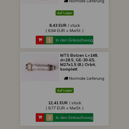
Normale Lieferung
Auf Lager
8,43 EUR
/ stück
( 6,64 EUR + MwSt. )
In den Einkaufswagen
MTS Bolzen L=148,
d=28.5, GE-30-ES,
M27x1.5 (8.) Orbit,
komplett
Normale Lieferung
Auf Lager
12,41 EUR
/ stück
( 9,77 EUR + MwSt. )
In den Einkaufswagen