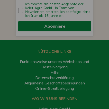
Ich möchte die besten Angebote der
Kelet-Agro GmbH. in Form von
Newslettern erhalten. Ich bestätige, dass
ich älter als 16 Jahre bin.
Abonniere
NÜTZLICHE LINKS
Funktionsweise unseres Webshops und
Bestellvorgang
Hilfe
Datenschutzerklärung
Allgemeine Geschäftsbedingungen
Online-Streitbeilegung
WO WIR UNS BEFINDEN
Kelet-Agro GmbH.