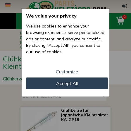
We value your privacy
0
We use cookies to enhance your
browsing experience, serve personalized
Hauptseite
Ersatzteile für Kleintraktoren
Ersatzteile für Motoren für japanische
ads or content, and analyze our traffic.
Kleintraktoren
By clicking "Accept All", you consent to
Glühkerzen für Japanische Kleintraktoren
our use of cookies.
Glühkerzen für Japanische
Kleintraktoren
Customize
Glühkerzen für Japanische Kleintraktoren
Accept All
Glühkerze für
japanische Kleintraktor
KA-GP18