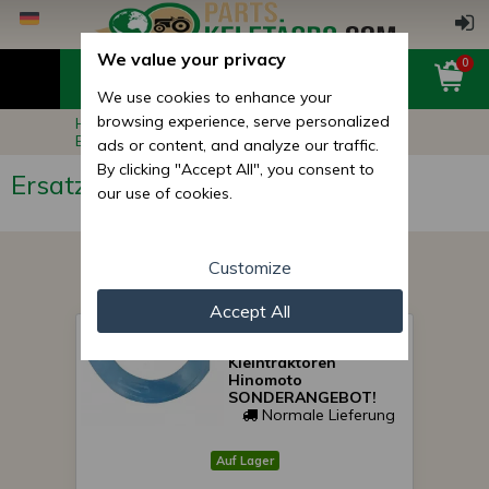
We value your privacy
0
We use cookies to enhance your
browsing experience, serve personalized
Hauptseite
Ersatzteile für Kleintraktoren
Ersatzteile für Sonderpreis
ads or content, and analyze our traffic.
By clicking "Accept All", you consent to
Ersatzteile für Sonderpreis
our use of cookies.
Customize
Accept All
Bodenfräse Messer für
japanische
Kleintraktoren
Hinomoto
SONDERANGEBOT!
Normale Lieferung
Auf Lager