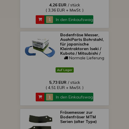
4,26 EUR
/ stück
( 3,36 EUR + MwSt. )
In den Einkaufswagen
Bodenfräse Messer,
AsahiParts Bohrstahl,
für japanische
Kleintraktoren Iseki /
Kubota / Mitsubishi /
Shibaura / Yanmar
Normale Lieferung
Auf Lager
5,73 EUR
/ stück
( 4,51 EUR + MwSt. )
In den Einkaufswagen
Fräsemesser zur
Bodenfräser MTM
Serien (alter Type)