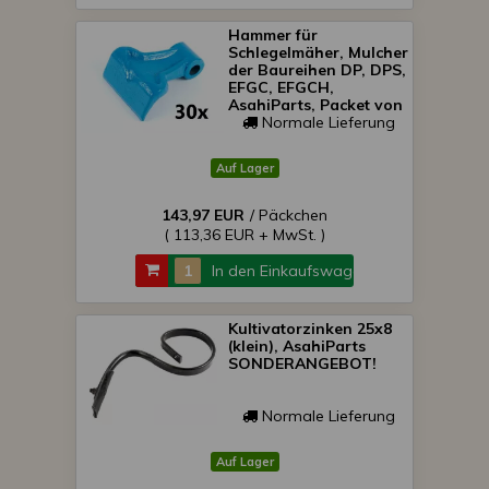
Hammer für
Schlegelmäher, Mulcher
der Baureihen DP, DPS,
EFGC, EFGCH,
AsahiParts, Packet von
30 Stück,
Normale Lieferung
SONDERPREIS!
Auf Lager
143,97 EUR
/ Päckchen
( 113,36 EUR + MwSt. )
In den Einkaufswagen
Kultivatorzinken 25x8
(klein), AsahiParts
SONDERANGEBOT!
Normale Lieferung
Auf Lager