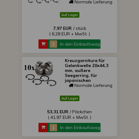
SONDERPREIS!
Normale Lieferung
Auf Lager
7,97 EUR
/ stück
( 6,28 EUR + MwSt. )
In den Einkaufswagen
Kreuzgarniture für
Gelenkwelle 20x44,3
mm, außere
Seegerring, für
japanischen
Kleintraktoren, Packet
Normale Lieferung
von 10 Stück,
SONDERPREIS!
Auf Lager
53,31 EUR
/ Päckchen
( 41,97 EUR + MwSt. )
In den Einkaufswagen