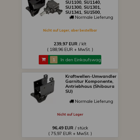
SU1100, SU1140,
SU1300, SU1301,
SU1341, SU1500,
SU1540 japanische
Normale Lieferung
Kleinraktoren)
Nicht auf Lager, aber bestellbar
239,97 EUR
/ klt
( 188,96 EUR + MwSt. )
In den Einkaufswagen
Kraftwellen-Umwandler
Garnitur Komponente,
Antriebhaus (Shibaura
SU)
Normale Lieferung
Nicht auf Lager
96,49 EUR
/ stück
( 75,97 EUR + MwSt. )