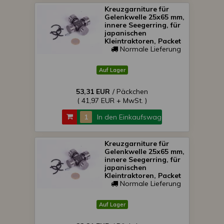
Kreuzgarniture für
Gelenkwelle 25x65 mm,
innere Seegerring, für
japanischen
Kleintraktoren, Packet
von 10 Stück
Normale Lieferung
Auf Lager
53,31 EUR
/ Päckchen
( 41,97 EUR + MwSt. )
In den Einkaufswagen
Kreuzgarniture für
Gelenkwelle 25x65 mm,
innere Seegerring, für
japanischen
Kleintraktoren, Packet
von 5 Stück
Normale Lieferung
Auf Lager