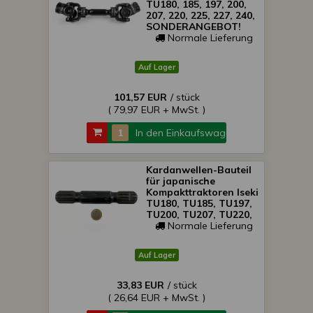
TU180, 185, 197, 200,
207, 220, 225, 227, 240,
SONDERANGEBOT!
Normale Lieferung
Auf Lager
101,57 EUR
/ stück
( 79,97 EUR + MwSt. )
In den Einkaufswagen
Kardanwellen-Bauteil
für japanische
Kompakttraktoren Iseki
TU180, TU185, TU197,
TU200, TU207, TU220,
TU225, TU227 und
Normale Lieferung
TU240
Auf Lager
33,83 EUR
/ stück
( 26,64 EUR + MwSt. )