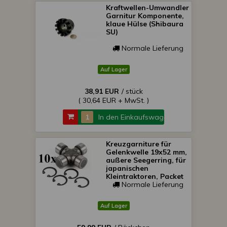
Kraftwellen-Umwandler
Garnitur Komponente,
klaue Hülse (Shibaura
SU)
Normale Lieferung
Auf Lager
38,91 EUR
/ stück
( 30,64 EUR + MwSt. )
In den Einkaufswagen
Kreuzgarniture für
Gelenkwelle 19x52 mm,
außere Seegerring, für
japanischen
Kleintraktoren, Packet
von 10 Stück,
Normale Lieferung
SONDERPREIS!
Auf Lager