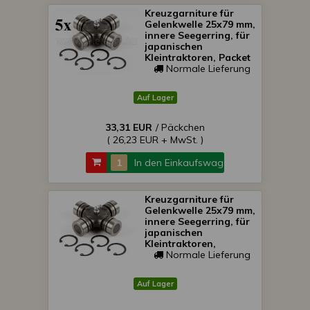
Kreuzgarniture für
Gelenkwelle 25x79 mm,
innere Seegerring, für
japanischen
Kleintraktoren, Packet
von 5 Stück,
Normale Lieferung
SONDERPREIS!
Auf Lager
33,31 EUR
/ Päckchen
( 26,23 EUR + MwSt. )
In den Einkaufswagen
Kreuzgarniture für
Gelenkwelle 25x79 mm,
innere Seegerring, für
japanischen
Kleintraktoren,
SONDERPREIS!
Normale Lieferung
Auf Lager