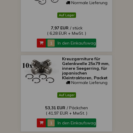
Normale Lieferung
Auf Lager
7,97 EUR
/ stück
( 6,28 EUR + MwSt. )
In den Einkaufswagen
Kreuzgarniture für
Gelenkwelle 25x79 mm,
innere Seegerring, für
japanischen
Kleintraktoren, Packet
von 10 Stück,
Normale Lieferung
SONDERPREIS!
Auf Lager
53,31 EUR
/ Päckchen
( 41,97 EUR + MwSt. )
In den Einkaufswagen