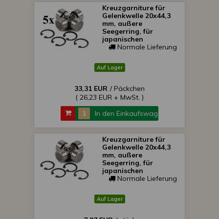
Kreuzgarniture für
Gelenkwelle 20x44,3
mm, außere
Seegerring, für
japanischen
Kleintraktoren, Packet
Normale Lieferung
von 5 Stück,
SONDERPREIS!
Auf Lager
33,31 EUR
/ Päckchen
( 26,23 EUR + MwSt. )
In den Einkaufswagen
Kreuzgarniture für
Gelenkwelle 20x44,3
mm, außere
Seegerring, für
japanischen
Kleintraktoren,
Normale Lieferung
SONDERPREIS!
Auf Lager