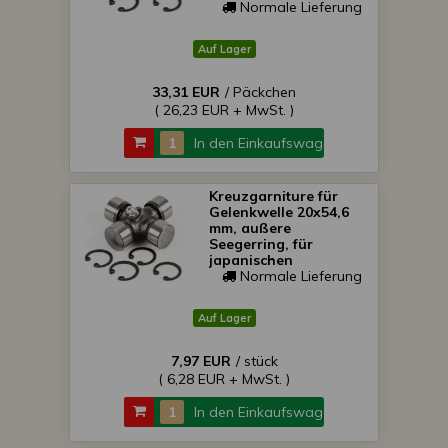
Kleintraktoren, Packet
Normale Lieferung
von 5 Stück,
SONDERPREIS!
Auf Lager
33,31 EUR
/ Päckchen
( 26,23 EUR + MwSt. )
In den Einkaufswagen
Kreuzgarniture für
Gelenkwelle 20x54,6
mm, außere
Seegerring, für
japanischen
Kleintraktoren,
Normale Lieferung
SONDERPREIS!
Auf Lager
7,97 EUR
/ stück
( 6,28 EUR + MwSt. )
In den Einkaufswagen