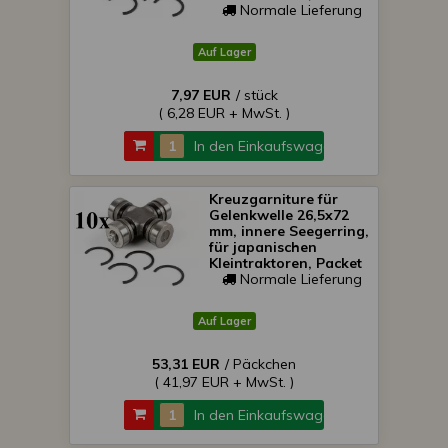
SONDERPREIS!
Normale Lieferung
Auf Lager
7,97 EUR
/ stück
( 6,28 EUR + MwSt. )
In den Einkaufswagen
Kreuzgarniture für
Gelenkwelle 26,5x72
mm, innere Seegerring,
für japanischen
Kleintraktoren, Packet
von 10 Stück,
Normale Lieferung
SONDERPREIS!
Auf Lager
53,31 EUR
/ Päckchen
( 41,97 EUR + MwSt. )
In den Einkaufswagen