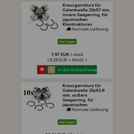
Kreuzgarniture für
Gelenkwelle 20x57 mm,
innere Seegerring, für
japanischen
Kleintraktoren
Normale Lieferung
Auf Lager
7,97 EUR
/ stück
( 6,28 EUR + MwSt. )
In den Einkaufswagen
Kreuzgarniture für
Gelenkwelle 25x63,8
mm, außere
Seegerring, für
japanischen
Kleintraktoren, Packet
Normale Lieferung
von 10 Stück,
SONDERPREIS!
Auf Lager