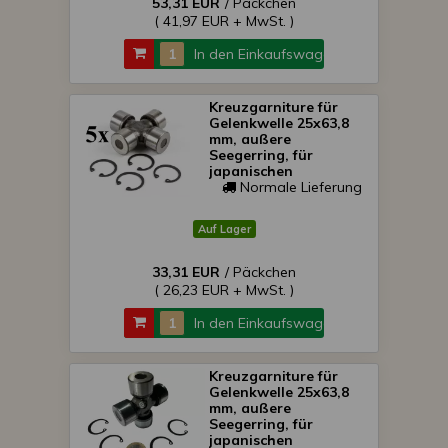
53,31 EUR
/ Päckchen
( 41,97 EUR + MwSt. )
In den Einkaufswagen
Kreuzgarniture für
Gelenkwelle 25x63,8
mm, außere
Seegerring, für
japanischen
Kleintraktoren, Packet
Normale Lieferung
von 5 Stück,
SONDERPREIS!
Auf Lager
33,31 EUR
/ Päckchen
( 26,23 EUR + MwSt. )
In den Einkaufswagen
Kreuzgarniture für
Gelenkwelle 25x63,8
mm, außere
Seegerring, für
japanischen