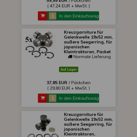
59,99 EUR
/ Päckchen
( 47,24 EUR + MwSt. )
In den Einkaufswagen
Kreuzgarniture für
Gelenkwelle 19x52 mm,
außere Seegerring, für
japanischen
Kleintraktoren, Packet
von 5 Stück,
Normale Lieferung
SONDERPREIS!
Auf Lager
37,85 EUR
/ Päckchen
( 29,80 EUR + MwSt. )
In den Einkaufswagen
Kreuzgarniture für
Gelenkwelle 19x52 mm,
außere Seegerring, für
japanischen
Kleintraktoren,