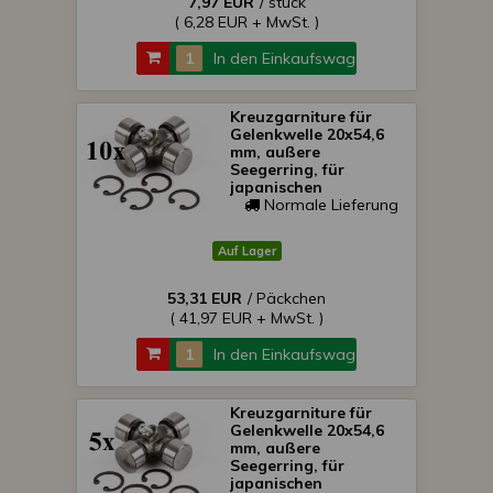
7,97 EUR
/ stück
( 6,28 EUR + MwSt. )
In den Einkaufswagen
Kreuzgarniture für
Gelenkwelle 20x54,6
mm, außere
Seegerring, für
japanischen
Kleintraktoren, Packet
Normale Lieferung
von 10 Stück,
SONDERPREIS!
Auf Lager
53,31 EUR
/ Päckchen
( 41,97 EUR + MwSt. )
In den Einkaufswagen
Kreuzgarniture für
Gelenkwelle 20x54,6
mm, außere
Seegerring, für
japanischen