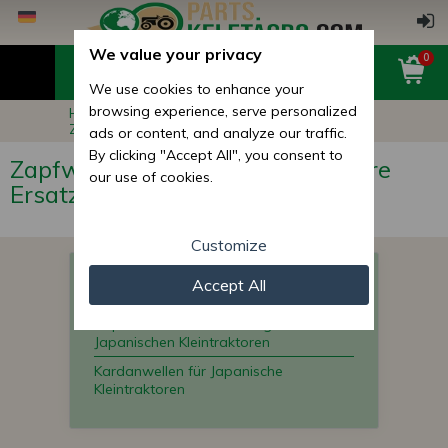
We value your privacy
0
We use cookies to enhance your
browsing experience, serve personalized
Hauptseite
Ersatzteile für Kleintraktoren
Zapfwellen, Kardanschaft und ihre Ersatzteile
ads or content, and analyze our traffic.
By clicking "Accept All", you consent to
Zapfwellen, Kardanschaft und ihre
our use of cookies.
Ersatzteile
Customize
untere Kardanschaft und PTO Adapter
Accept All
für Japanische Kleintraktoren
Zapfenkreuze und Gelenkgabel für
Japanischen Kleintraktoren
Kardanwellen für Japanische
Kleintraktoren