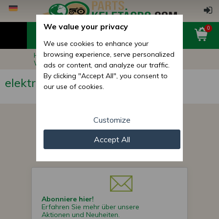
We value your privacy
0
We use cookies to enhance your
browsing experience, serve personalized
Hauptseite
Andere Produkte
Werkzeuge
elektrische Maschinen
ads or content, and analyze our traffic.
By clicking "Accept All", you consent to
elektrische Maschinen
our use of cookies.
Customize
Accept All
0 Produkt
Abonniere hier!
Erfahren Sie mehr über unsere
Aktionen und Neuheiten.