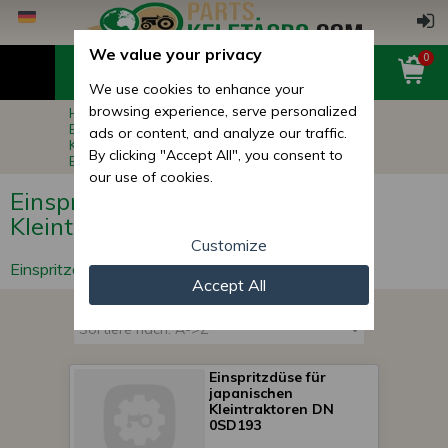
We value your privacy
0
We use cookies to enhance your
browsing experience, serve personalized
Hauptseite
Ersatzteile für Kleintraktoren
Ersatzteile für Motoren für japanische
ads or content, and analyze our traffic.
Kleintraktoren
By clicking "Accept All", you consent to
Einspritzdüsen für Japanische Kleintraktoren
our use of cookies.
Einspritzdüsen für Japanische
Kleintraktoren
Customize
Einspritzdüsen für Japanische Kleintraktoren
Accept All
Einspritzdüse für
japanischen
Kleintraktoren DN
0SD193