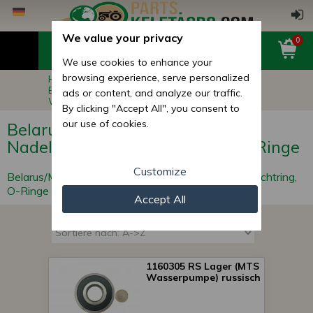
We value your privacy
0
We use cookies to enhance your
browsing experience, serve personalized
Hauptseite
Belarus/MTS Ersatzteile
Belarus/MTS Lager, Buchsen, Nadelrollen,
ads or content, and analyze our traffic.
Wellendichtring, O-Ringe
By clicking "Accept All", you consent to
our use of cookies.
Belarus/MTS Lager, Buchsen,
Nadelrollen, Wellendichtring, O-Ringe
Customize
Belarus/MTS Lager, Buchsen, Nadelrollen, Wellendichtring,
O-Ringe
Accept All
1160305 RS Lager (MTS
Wasserpumpe) russisch