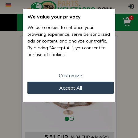
We value your privacy
0
We use cookies to enhance your
browsing experience, serve personalized
ads or content, and analyze our traffic.
MTS Öl-Streuscheiben
By clicking "Accept All", you consent to
(Gangschaltung) original
our use of cookies.
Customize
Accept All
5,51 EUR
(4,34 EUR + MwSt.)